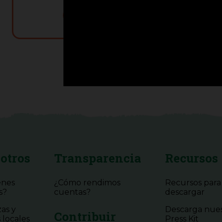
DESCARGAR GRATIS
otros
Transparencia
Recursos
énes
¿Cómo rendimos
Recursos para
s?
cuentas?
descargar
zas y
Descarga nue
Contribuir
 locales
Press Kit