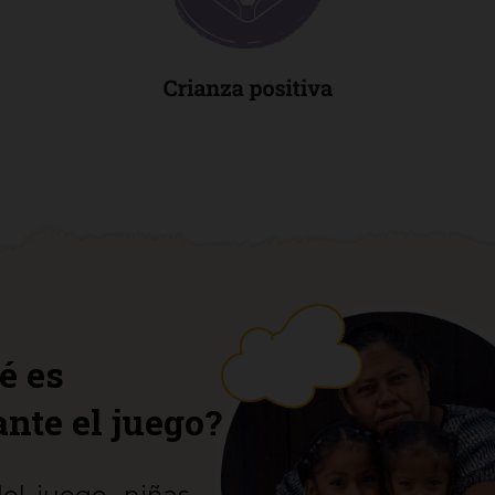
é es
nte el juego?