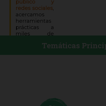
público y
redes sociales
,
acercamos
herramientas
prácticas a
miles de
familias en
Temáticas Princi
todo el país.