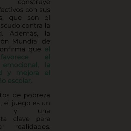
n construye
fectivos con sus
es, que son el
escudo contra la
ad. Además, la
ión Mundial de
confirma que
el
favorece el
 emocional, la
ad y mejora el
 escolar.
tos de pobreza
a, el juego es un
ho y una
nta clave para
ar realidades.