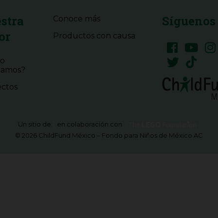
stra
Síguenos
Conoce más
or
Productos con causa
o
jamos?
ctos
Un sitio de:
en colaboración con
©
2026 ChildFund México – Fondo para Niños de México AC