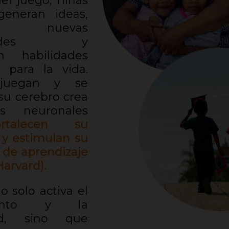
el juego, niñas
generan ideas,
an nuevas
lidades y
an habilidades
s para la vida.
juegan y se
 su cerebro crea
es neuronales
ortalecen su
 y estimulan su
 de aprendizaje
arvard).
o solo activa el
iento y la
dad, sino que